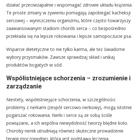
działać przeciwzapalnie i wspomagać zdrowie układu krążenia.
Te proste zmiany w żywieniu pomagają zapobiegać kacheksji
sercowej – wyniszczeniu organizmu, które często towarzyszy
zaawansowanym stadiom chorób serca – co bezpośrednio
przekłada się na lepsze rokowania i lepsze samopoczucie psa.
Wsparcie dietetyczne to nie tylko karma, ale też świadome
wybory przysmaków. Zawsze sprawdzaj skład i unikaj
produktów bogatych w sód.
Współistniejące schorzenia – zrozumienie i
zarządzanie
Niestety, współistniejące schorzenia, w szczególności
problemy z nerkami (zespół sercowo-nerkowy), mogą istotnie
pogarszać rokowania. Nerki i serce są ze sobą ściśle
powiązane, a ich wspólna niewydolność tworzy błędne koło.
Choroby nerek utrudniają również skuteczne prowadzenie
terapii moczopędnej, która jest podstawą leczenia