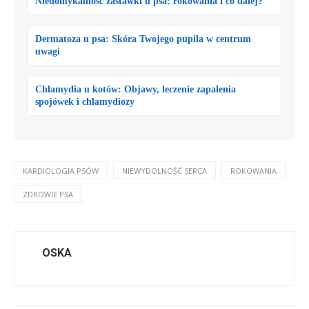
Niedomykalność zastawki u psa: rokowania i co dalej?
Dermatoza u psa: Skóra Twojego pupila w centrum
uwagi
Chlamydia u kotów: Objawy, leczenie zapalenia
spojówek i chlamydiozy
KARDIOLOGIA PSÓW
NIEWYDOLNOŚĆ SERCA
ROKOWANIA
ZDROWIE PSA
OSKA