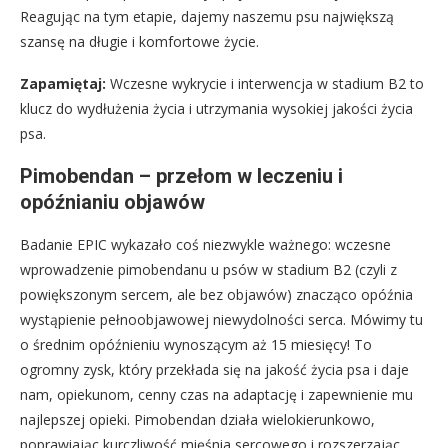
Reagując na tym etapie, dajemy naszemu psu największą
szansę na długie i komfortowe życie.
Zapamiętaj:
Wczesne wykrycie i interwencja w stadium B2 to
klucz do wydłużenia życia i utrzymania wysokiej jakości życia
psa.
Pimobendan – przełom w leczeniu i
opóźnianiu objawów
Badanie EPIC wykazało coś niezwykle ważnego: wczesne
wprowadzenie pimobendanu u psów w stadium B2 (czyli z
powiększonym sercem, ale bez objawów) znacząco opóźnia
wystąpienie pełnoobjawowej niewydolności serca. Mówimy tu
o średnim opóźnieniu wynoszącym aż 15 miesięcy! To
ogromny zysk, który przekłada się na jakość życia psa i daje
nam, opiekunom, cenny czas na adaptację i zapewnienie mu
najlepszej opieki. Pimobendan działa wielokierunkowo,
poprawiając kurczliwość mięśnia sercowego i rozszerzając