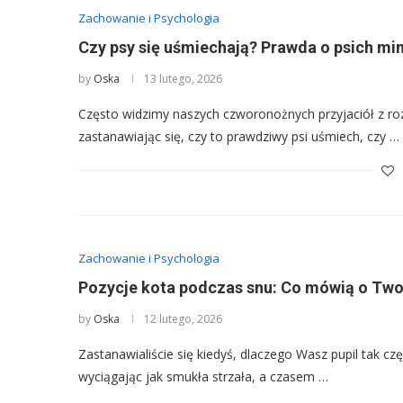
Zachowanie i Psychologia
Czy psy się uśmiechają? Prawda o psich mi
by
Oska
13 lutego, 2026
Często widzimy naszych czworonożnych przyjaciół z ro
zastanawiając się, czy to prawdziwy psi uśmiech, czy …
Zachowanie i Psychologia
Pozycje kota podczas snu: Co mówią o Tw
by
Oska
12 lutego, 2026
Zastanawialiście się kiedyś, dlaczego Wasz pupil tak cz
wyciągając jak smukła strzała, a czasem …