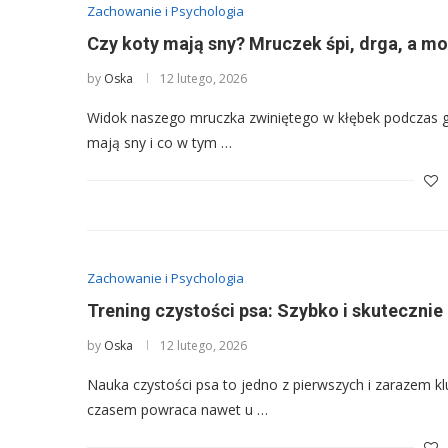
Zachowanie i Psychologia
Czy koty mają sny? Mruczek śpi, drga, a 
by
Oska
12 lutego, 2026
Widok naszego mruczka zwiniętego w kłębek podczas gł
mają sny i co w tym …
Zachowanie i Psychologia
Trening czystości psa: Szybko i skuteczni
by
Oska
12 lutego, 2026
Nauka czystości psa to jedno z pierwszych i zarazem 
czasem powraca nawet u …