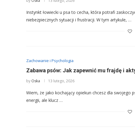
by
Oska
13 lutego, 2026
Instynkt łowiecki u psa to cecha, która potrafi zasko
niebezpiecznych sytuacji i frustracji. W tym artykule, …
Zachowanie i Psychologia
Zabawa psów: Jak zapewnić mu frajdę i ak
by
Oska
13 lutego, 2026
Wiem, że jako kochający opiekun chcesz dla swojego ps
energii, ale klucz …