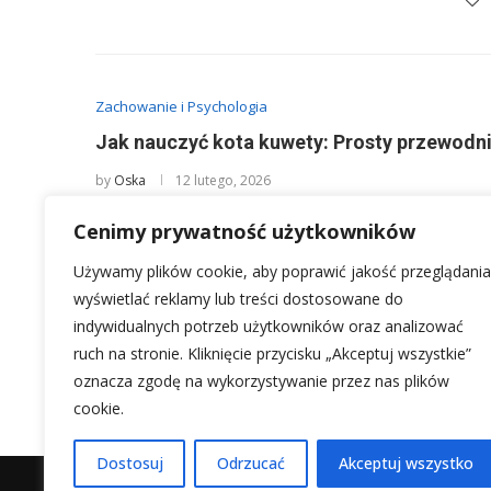
Zachowanie i Psychologia
Jak nauczyć kota kuwety: Prosty przewodn
by
Oska
12 lutego, 2026
Bezproblemowe korzystanie z kuwety to podstawa harm
Cenimy prywatność użytkowników
wyzwaniem, które potrafi spędzić sen …
Używamy plików cookie, aby poprawić jakość przeglądania
wyświetlać reklamy lub treści dostosowane do
indywidualnych potrzeb użytkowników oraz analizować
ruch na stronie. Kliknięcie przycisku „Akceptuj wszystkie”
1
…
2
3
5
oznacza zgodę na wykorzystywanie przez nas plików
cookie.
Dostosuj
Odrzucać
Akceptuj wszystko