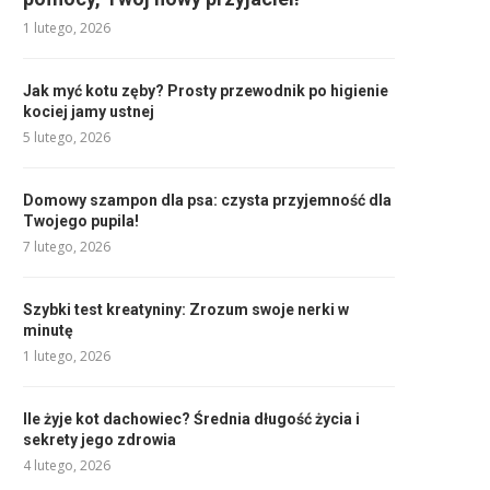
1 lutego, 2026
Jak myć kotu zęby? Prosty przewodnik po higienie
kociej jamy ustnej
5 lutego, 2026
Domowy szampon dla psa: czysta przyjemność dla
Twojego pupila!
7 lutego, 2026
Szybki test kreatyniny: Zrozum swoje nerki w
minutę
1 lutego, 2026
Ile żyje kot dachowiec? Średnia długość życia i
sekrety jego zdrowia
4 lutego, 2026