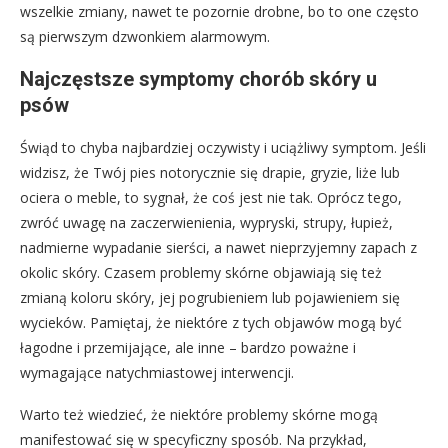
wszelkie zmiany, nawet te pozornie drobne, bo to one często
są pierwszym dzwonkiem alarmowym.
Najczęstsze symptomy chorób skóry u
psów
Świąd to chyba najbardziej oczywisty i uciążliwy symptom. Jeśli
widzisz, że Twój pies notorycznie się drapie, gryzie, liże lub
ociera o meble, to sygnał, że coś jest nie tak. Oprócz tego,
zwróć uwagę na zaczerwienienia, wypryski, strupy, łupież,
nadmierne wypadanie sierści, a nawet nieprzyjemny zapach z
okolic skóry. Czasem problemy skórne objawiają się też
zmianą koloru skóry, jej pogrubieniem lub pojawieniem się
wycieków. Pamiętaj, że niektóre z tych objawów mogą być
łagodne i przemijające, ale inne – bardzo poważne i
wymagające natychmiastowej interwencji.
Warto też wiedzieć, że niektóre problemy skórne mogą
manifestować się w specyficzny sposób. Na przykład,