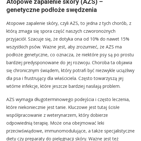
Atopowe zapalenie skóry (AZS) –
genetyczne podłoże swędzenia
Atopowe zapalenie skóry, czyli AZS, to jedna z tych chorób, z
którą zmaga się spora część naszych czworonożnych
przyjaciół. Szacuje się, że dotyka ona od 10% do nawet 15%
wszystkich psów. Ważne jest, aby zrozumieć, że AZS ma
podłoże genetyczne, co oznacza, że niektóre psy są po prostu
bardziej predysponowane do jej rozwoju. Choroba ta objawia
się chronicznym świądem, który potrafi być niezwykle uciążliwy
dla psa i frustrujący dla właściciela. Często towarzyszą jej
wtórne infekcje, które jeszcze bardziej nasilają problem.
AZS wymaga długoterminowego podejścia i często leczenia,
które niekoniecznie jest tanie. Kluczowe jest tutaj ścisłe
współpracowanie z weterynarzem, który dobierze
odpowiednią terapię. Może ona obejmować leki
przeciwświądowe, immunomodulujące, a także specjalistyczne
diety czy preparaty do pielęgnacji skóry. Ważne jest też