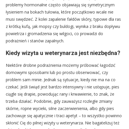
problemy hormonalne często objawiają się symetrycznym
łysieniem na bokach tułowia, które początkowo wcale nie
musi swędzieć. Z kolei zapalenie fałdów skóry, typowe dla ras
z krótką kufą, jak mopsy czy buldogi, wynika z braku dopływu
powietrza i gromadzenia się wilgoci, co prowadzi do
podrażnień i stanów zapalnych.
Kiedy wizyta u weterynarza jest niezbędna?
Niektóre drobne podrażnienia możemy próbować łagodzić
domowymi sposobami lub po prostu obserwować, czy
problem sam minie. Jednak są sytuacje, kiedy nie ma na co
czekać. Jeśli świąd jest bardzo intensywny i nie ustępuje, pies
ciągle się drapie, powodując rany i krwawienie, to znak, że
trzeba działać. Podobnie, gdy zauważysz rozległe zmiany
skórne, ropne wycieki, silne zaczerwienienia, albo gdy pies
zachowuje się apatycznie i traci apetyt – to wszystko powinno
skłonić Cię do pilnej wizyty u weterynarza. Nie bagatelizuj też