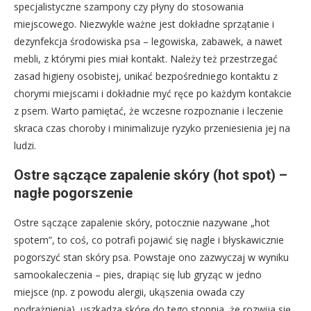
specjalistyczne szampony czy płyny do stosowania
miejscowego. Niezwykle ważne jest dokładne sprzątanie i
dezynfekcja środowiska psa – legowiska, zabawek, a nawet
mebli, z którymi pies miał kontakt. Należy też przestrzegać
zasad higieny osobistej, unikać bezpośredniego kontaktu z
chorymi miejscami i dokładnie myć ręce po każdym kontakcie
z psem. Warto pamiętać, że wczesne rozpoznanie i leczenie
skraca czas choroby i minimalizuje ryzyko przeniesienia jej na
ludzi.
Ostre sączące zapalenie skóry (hot spot) –
nagłe pogorszenie
Ostre sączące zapalenie skóry, potocznie nazywane „hot
spotem”, to coś, co potrafi pojawić się nagle i błyskawicznie
pogorszyć stan skóry psa. Powstaje ono zazwyczaj w wyniku
samookaleczenia – pies, drapiąc się lub gryząc w jedno
miejsce (np. z powodu alergii, ukąszenia owada czy
podrażnienia), uszkadza skórę do tego stopnia, że rozwija się