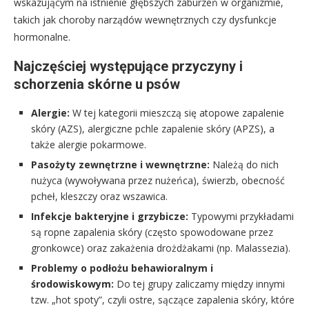
wskazującym na istnienie głębszych zaburzeń w organizmie,
takich jak choroby narządów wewnętrznych czy dysfunkcje
hormonalne.
Najczęściej występujące przyczyny i
schorzenia skórne u psów
Alergie:
W tej kategorii mieszczą się atopowe zapalenie
skóry (AZS), alergiczne pchle zapalenie skóry (APZS), a
także alergie pokarmowe.
Pasożyty zewnętrzne i wewnętrzne:
Należą do nich
nużyca (wywoływana przez nużeńca), świerzb, obecność
pcheł, kleszczy oraz wszawica.
Infekcje bakteryjne i grzybicze:
Typowymi przykładami
są ropne zapalenia skóry (często spowodowane przez
gronkowce) oraz zakażenia drożdżakami (np. Malassezia).
Problemy o podłożu behawioralnym i
środowiskowym:
Do tej grupy zaliczamy między innymi
tzw. „hot spoty”, czyli ostre, sączące zapalenia skóry, które