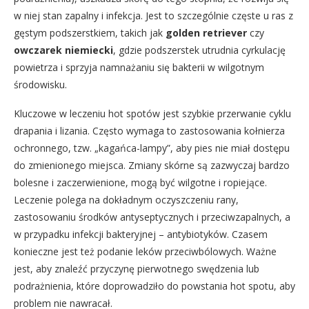
w niej stan zapalny i infekcja. Jest to szczególnie częste u ras z
gęstym podszerstkiem, takich jak
golden retriever
czy
owczarek niemiecki
, gdzie podszerstek utrudnia cyrkulację
powietrza i sprzyja namnażaniu się bakterii w wilgotnym
środowisku.
Kluczowe w leczeniu hot spotów jest szybkie przerwanie cyklu
drapania i lizania. Często wymaga to zastosowania kołnierza
ochronnego, tzw. „kagańca-lampy”, aby pies nie miał dostępu
do zmienionego miejsca. Zmiany skórne są zazwyczaj bardzo
bolesne i zaczerwienione, mogą być wilgotne i ropiejące.
Leczenie polega na dokładnym oczyszczeniu rany,
zastosowaniu środków antyseptycznych i przeciwzapalnych, a
w przypadku infekcji bakteryjnej – antybiotyków. Czasem
konieczne jest też podanie leków przeciwbólowych. Ważne
jest, aby znaleźć przyczynę pierwotnego swędzenia lub
podrażnienia, które doprowadziło do powstania hot spotu, aby
problem nie nawracał.