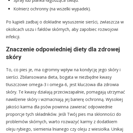
Spray lub pianka łagodząca świąd.
Kołnierz ochronny (na wszelki wypadek).
Po kąpieli zadbaj o dokładne wysuszenie sierści, zwłaszcza w
okolicach uszu i fałdów skórnych, aby zapobiec rozwojowi
infekcji.
Znaczenie odpowiedniej diety dla zdrowej
skóry
To, co pies je, ma ogromny wpływ na kondycję jego skóry i
sierści. Zbilansowana dieta, bogata w niezbędne kwasy
tłuszczowe omega-3 i omega-6, jest kluczowa dla zdrowia
skóry. Te kwasy działają przeciwzapalnie, pomagają utrzymać
nawilżenie skóry i wzmacniają jej barierę ochronną. Wysokiej
jakości karma dla psów powinna zawierać odpowiednie
proporcje tych składników. Jeśli Twój pies ma skłonności do
problemów skórnych, warto rozważyć karmy z dodatkiem
oleju rybiego, siemienia lnianego czy oleju z wiesiołka. Unikaj