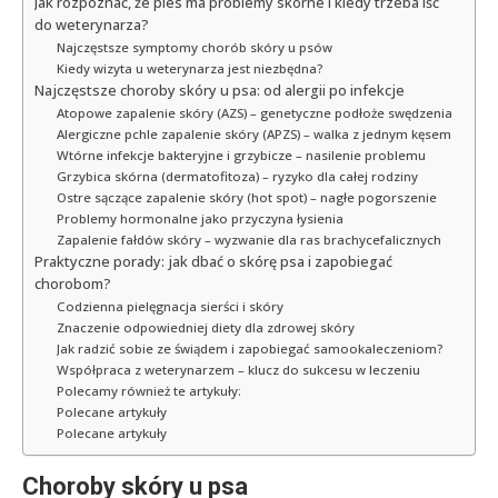
Jak rozpoznać, że pies ma problemy skórne i kiedy trzeba iść
do weterynarza?
Najczęstsze symptomy chorób skóry u psów
Kiedy wizyta u weterynarza jest niezbędna?
Najczęstsze choroby skóry u psa: od alergii po infekcje
Atopowe zapalenie skóry (AZS) – genetyczne podłoże swędzenia
Alergiczne pchle zapalenie skóry (APZS) – walka z jednym kęsem
Wtórne infekcje bakteryjne i grzybicze – nasilenie problemu
Grzybica skórna (dermatofitoza) – ryzyko dla całej rodziny
Ostre sączące zapalenie skóry (hot spot) – nagłe pogorszenie
Problemy hormonalne jako przyczyna łysienia
Zapalenie fałdów skóry – wyzwanie dla ras brachycefalicznych
Praktyczne porady: jak dbać o skórę psa i zapobiegać
chorobom?
Codzienna pielęgnacja sierści i skóry
Znaczenie odpowiedniej diety dla zdrowej skóry
Jak radzić sobie ze świądem i zapobiegać samookaleczeniom?
Współpraca z weterynarzem – klucz do sukcesu w leczeniu
Polecamy również te artykuły:
Polecane artykuły
Polecane artykuły
Choroby skóry u psa