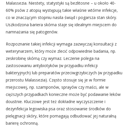
Malassezia. Niestety, statystyki są bezlitosne – u około 40-
60% psów z atopią występują takie właśnie wtórne infekcje,
co w znaczącym stopniu nasila świąd i pogarsza stan skóry.
Uszkodzona bariera skórna staje się idealnym miejscem do
namnażania się patogenów.
Rozpoznanie takiej infekcji wymaga zazwyczaj konsultacji z
weterynarzem, który może zlecić odpowiednie badania, np.
zeskrobinę skórną czy wymaz. Leczenie polega na
zastosowaniu antybiotyków (w przypadku infekcji
bakteryjnych) lub preparatów przeciwgrzybiczych (w przypadku
przerostu Malassezia). Często stosuje się je w formie
miejscowej, np. szamponów, sprayów czy maści, ale w
cięższych przypadkach konieczne może być podawanie leków
doustnie. Kluczowe jest też dokładne wyczyszczenie i
dezynfekcja legowiska psa oraz stosowanie środków do
pielęgnacji skóry, które pomagają odbudować jej naturalną
barierę ochronną.