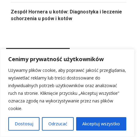
Zespół Hornera u kotów: Diagnostyka i leczenie
schorzenia u psów i kotów
PRZECZYTAJ KONIECZNIE!
Cenimy prywatność użytkowników
Używamy plików cookie, aby poprawić jakość przeglądania,
Sen o wojnie: Sennik ostrzega przed strasznym
wyświetlać reklamy lub treści dostosowane do
snem
indywidualnych potrzeb użytkowników oraz analizować
9 lutego, 2026
ruch na stronie. Kliknięcie przycisku „Akceptuj wszystkie”
oznacza zgodę na wykorzystywanie przez nas plików
Nietolerancja pokarmowa u kotów: Objawy, dieta i jak pomóc
cookie.
pupilowi
1 lutego, 2026
Dostosuj
Odrzucać
Akceptuj wszystko
Jak zmierzyć kotu temperaturę: Gorączka u kota? Sprawdź!