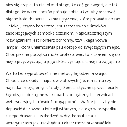
pies się drapie, to nie tylko dlatego, że coś go swędzi, ale też
dlatego, że w ten sposób próbuje sobie ulżyć. Aby przerwać
błędne koło drapania, lizania i gryzienia, które prowadzi do ran
i infekcji, często konieczne jest zastosowanie środków
zapobiegających samookaleczeniom. Najskuteczniejszym
rozwiązaniem jest kołnierz ochronny, tzw. „kagańcowa
lampa”, która uniemożliwia psu dostęp do swędzących miejsc.
Choć pies na początku może protestować, to z czasem się do
niego przyzwyczaja, a jego skóra zyskuje szansę na zagojenie.
Warto też wypróbować inne metody łagodzenia świądu.
Chłodzące okłady z naparów ziołowych (np. rumianku czy
nagietka) mogą przynieść ulgę. Specjalistyczne spraye i pianki
łagodzące, dostępne w sklepach zoologicznych i lecznicach
weterynaryjnych, również mogą pomóc. Ważne jest, aby nie
dopuścić do rozwoju infekcji wtórnych, dlatego w przypadku
silnego drapania i uszkodzeń skóry, konsultacja z
weterynarzem jest niezbędna. Lekarz może przepisać leki