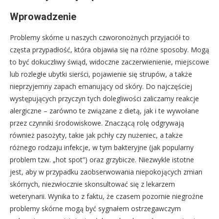
Wprowadzenie
Problemy skórne u naszych czworonożnych przyjaciół to
częsta przypadłość, która objawia się na różne sposoby. Mogą
to być dokuczliwy świąd, widoczne zaczerwienienie, miejscowe
lub rozległe ubytki sierści, pojawienie się strupów, a także
nieprzyjemny zapach emanujący od skóry. Do najczęściej
występujących przyczyn tych dolegliwości zaliczamy reakcje
alergiczne – zarówno te związane z dietą, jak i te wywołane
przez czynniki środowiskowe. Znaczącą rolę odgrywają
również pasożyty, takie jak pchły czy nużeniec, a także
różnego rodzaju infekcje, w tym bakteryjne (jak popularny
problem tzw. „hot spot”) oraz grzybicze. Niezwykle istotne
jest, aby w przypadku zaobserwowania niepokojących zmian
skórnych, niezwłocznie skonsultować się z lekarzem
weterynarii. Wynika to z faktu, że czasem pozornie niegroźne
problemy skórne mogą być sygnałem ostrzegawczym