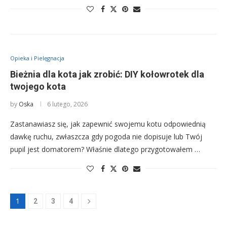
Opieka i Pielęgnacja
Bieżnia dla kota jak zrobić: DIY kołowrotek dla
twojego kota
by
Oska
6 lutego, 2026
Zastanawiasz się, jak zapewnić swojemu kotu odpowiednią
dawkę ruchu, zwłaszcza gdy pogoda nie dopisuje lub Twój
pupil jest domatorem? Właśnie dlatego przygotowałem …
1
2
3
4