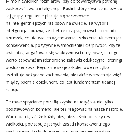
Mimo niewielkich rozmiarów, psy do towarzystwa potrafią
zaskoczyć swoją inteligencją.
Pudel
, który również należy do
tej grupy, regularnie plasuje się w czołówce
najinteligentniejszych ras psów na świecie. Ta wysoka
inteligencja sprawia, że chętnie uczą się nowych komend i
sztuczek, co ułatwia ich wychowanie i szkolenie. Kluczem jest
konsekwencja, pozytywne wzmocnienie i cierpliwość. Psy te
uwielbiają angażować się w aktywności umysłowe, dlatego
warto zapewnić im różnorodne zabawki edukacyjne i treningi
posłuszeństwa. Regularne sesje szkoleniowe nie tylko
kształtują pożądane zachowania, ale także wzmacniają więź
między psem a opiekunem, co jest fundamentem udanej
relacji.
Te małe spryciarze potrafią szybko nauczyć się nie tylko
podstawowych komend, ale też reagować na nasze nastroje.
Warto pamiętać, że każdy pies, niezależnie od rasy czy
wielkości, potrzebuje jasnych zasad i konsekwentnego
wychowania. To buduje jego poczucie bezpieczeństwa i