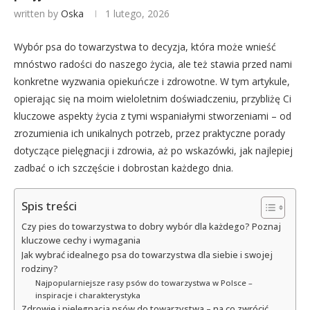
written by
Oska
1 lutego, 2026
Wybór psa do towarzystwa to decyzja, która może wnieść
mnóstwo radości do naszego życia, ale też stawia przed nami
konkretne wyzwania opiekuńcze i zdrowotne. W tym artykule,
opierając się na moim wieloletnim doświadczeniu, przybliżę Ci
kluczowe aspekty życia z tymi wspaniałymi stworzeniami – od
zrozumienia ich unikalnych potrzeb, przez praktyczne porady
dotyczące pielęgnacji i zdrowia, aż po wskazówki, jak najlepiej
zadbać o ich szczęście i dobrostan każdego dnia.
Spis treści
Czy pies do towarzystwa to dobry wybór dla każdego? Poznaj
kluczowe cechy i wymagania
Jak wybrać idealnego psa do towarzystwa dla siebie i swojej
rodziny?
Najpopularniejsze rasy psów do towarzystwa w Polsce –
inspiracje i charakterystyka
Zdrowie i pielęgnacja psów do towarzystwa – na co zwrócić