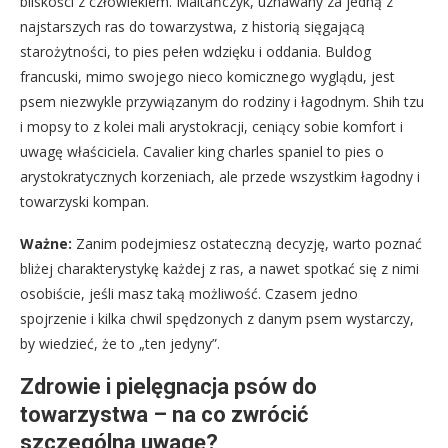
bliskości z człowiekiem. Maltańczyk, uznawany za jedną z
najstarszych ras do towarzystwa, z historią sięgającą
starożytności, to pies pełen wdzięku i oddania. Buldog
francuski, mimo swojego nieco komicznego wyglądu, jest
psem niezwykle przywiązanym do rodziny i łagodnym. Shih tzu
i mopsy to z kolei mali arystokracji, ceniący sobie komfort i
uwagę właściciela. Cavalier king charles spaniel to pies o
arystokratycznych korzeniach, ale przede wszystkim łagodny i
towarzyski kompan.
Ważne:
Zanim podejmiesz ostateczną decyzję, warto poznać
bliżej charakterystykę każdej z ras, a nawet spotkać się z nimi
osobiście, jeśli masz taką możliwość. Czasem jedno
spojrzenie i kilka chwil spędzonych z danym psem wystarczy,
by wiedzieć, że to „ten jedyny”.
Zdrowie i pielęgnacja psów do
towarzystwa – na co zwrócić
szczególną uwagę?