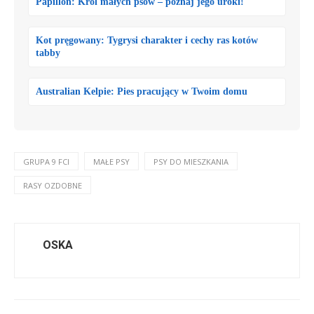
Papillon: Król małych psów – poznaj jego uroki!
Kot pręgowany: Tygrysi charakter i cechy ras kotów
tabby
Australian Kelpie: Pies pracujący w Twoim domu
GRUPA 9 FCI
MAŁE PSY
PSY DO MIESZKANIA
RASY OZDOBNE
OSKA