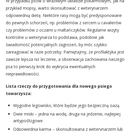
W przypadku psów o wrażliwym układzie pokarmowym, jak na
przykład mopsy, warto skonsultować z weterynarzem
odpowiednią dietę. Niektóre rasy mogą być predysponowane
do pewnych schorzeń, np. problemów z sercem u cavalierów
czy problemów z oczami u maltańczyków. Regularne wizyty
kontrolne u weterynarza to podstawa, podobnie jak
świadomość potencjalnych zagrożeń, by móc szybko
zareagować w razie potrzeby. Pamiętajmy, że profilaktyka jest
zawsze lepsza niż leczenie, a obserwacja zachowania naszego
psa to pierwszy krok do wykrycia ewentualnych
nieprawidłowości.
Lista rzeczy do przygotowania dla nowego psiego
towarzysza:
Wygodne legowisko, które będzie jego bezpieczną oazą.
Dwie miski – jedna na wodę, druga na jedzenie, najlepiej
antypoślizgowe.
Odpowiednia karma – skonsultowana z weterynarzem lub