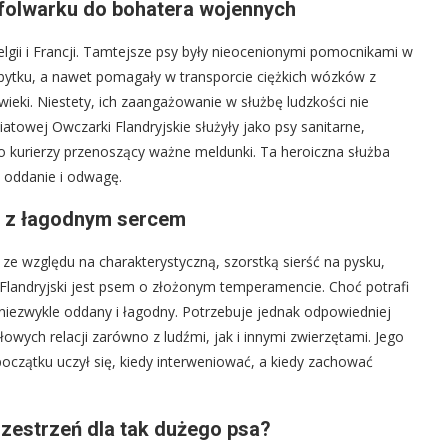
 folwarku do bohatera wojennych
elgii i Francji. Tamtejsze psy były nieocenionymi pomocnikami w
bytku, a nawet pomagały w transporcie ciężkich wózków z
wieki. Niestety, ich zaangażowanie w służbę ludzkości nie
atowej Owczarki Flandryjskie służyły jako psy sanitarne,
ko kurierzy przenoszący ważne meldunki. Ta heroiczna służba
h oddanie i odwagę.
es z łagodnym sercem
 ze względu na charakterystyczną, szorstką sierść na pysku,
k Flandryjski jest psem o złożonym temperamencie. Choć potrafi
 niezwykle oddany i łagodny. Potrzebuje jednak odpowiedniej
łowych relacji zarówno z ludźmi, jak i innymi zwierzętami. Jego
 początku uczył się, kiedy interweniować, a kiedy zachować
zestrzeń dla tak dużego psa?