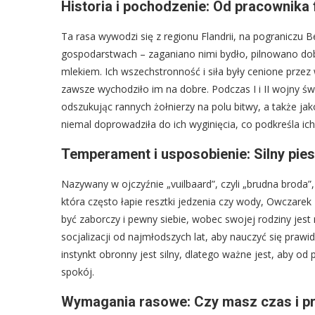
Historia i pochodzenie: Od pracownika
Ta rasa wywodzi się z regionu Flandrii, na pograniczu B
gospodarstwach – zaganiano nimi bydło, pilnowano do
mlekiem. Ich wszechstronność i siła były cenione przez 
zawsze wychodziło im na dobre. Podczas I i II wojny świ
odszukując rannych żołnierzy na polu bitwy, a także ja
niemal doprowadziła do ich wyginięcia, co podkreśla ic
Temperament i usposobienie: Silny pi
Nazywany w ojczyźnie „vuilbaard”, czyli „brudna broda”,
która często łapie resztki jedzenia czy wody, Owczare
być zaborczy i pewny siebie, wobec swojej rodziny jest
socjalizacji od najmłodszych lat, aby nauczyć się prawid
instynkt obronny jest silny, dlatego ważne jest, aby od
spokój.
Wymagania rasowe: Czy masz czas i pr