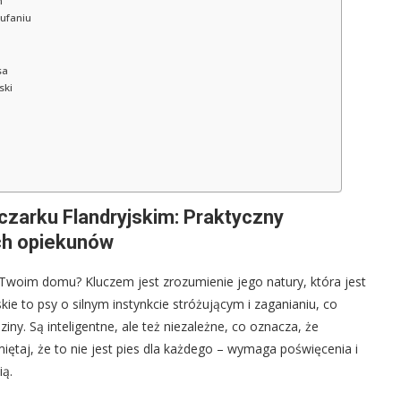
m
aufaniu
sa
ski
zarku Flandryjskim: Praktyczny
ch opiekunów
w Twoim domu? Kluczem jest zrozumienie jego natury, która jest
kie to psy o silnym instynkcie stróżującym i zaganianiu, co
iny. Są inteligentne, ale też niezależne, co oznacza, że
ętaj, że to nie jest pies dla każdego – wymaga poświęcenia i
ią.