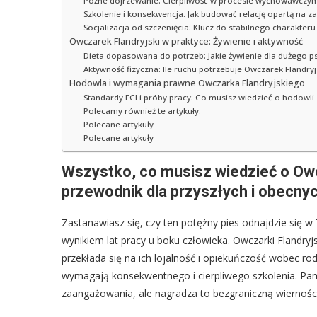
Późne dojrzewanie: Cierpliwość w procesie wychowawczy
Szkolenie i konsekwencja: Jak budować relację opartą na z
Socjalizacja od szczenięcia: Klucz do stabilnego charakteru
Owczarek Flandryjski w praktyce: Żywienie i aktywność
Dieta dopasowana do potrzeb: Jakie żywienie dla dużego p
Aktywność fizyczna: Ile ruchu potrzebuje Owczarek Flandryj
Hodowla i wymagania prawne Owczarka Flandryjskiego
Standardy FCI i próby pracy: Co musisz wiedzieć o hodowli
Polecamy również te artykuły:
Polecane artykuły
Polecane artykuły
Wszystko, co musisz wiedzieć o Owc
przewodnik dla przyszłych i obecny
Zastanawiasz się, czy ten potężny pies odnajdzie się 
wynikiem lat pracy u boku człowieka. Owczarki Flandryjs
przekłada się na ich lojalność i opiekuńczość wobec rodz
wymagają konsekwentnego i cierpliwego szkolenia. Pami
zaangażowania, ale nagradza to bezgraniczną wiernośc