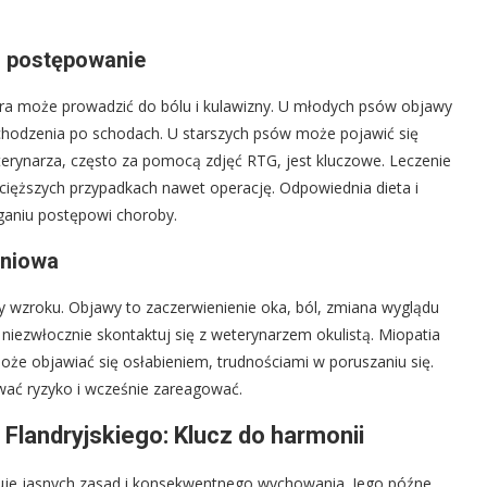
i postępowanie
a może prowadzić do bólu i kulawizny. U młodych psów objawy
hodzenia po schodach. U starszych psów może pojawić się
rynarza, często za pomocą zdjęć RTG, jest kluczowe. Leczenie
cięższych przypadkach nawet operację. Odpowiednia dieta i
ganiu postępowi choroby.
śniowa
y wzroku. Objawy to zaczerwienienie oka, ból, zmiana wyglądu
niezwłocznie skontaktuj się z weterynarzem okulistą. Miopatia
że objawiać się osłabieniem, trudnościami w poruszaniu się.
ać ryzyko i wcześnie zareagować.
Flandryjskiego: Klucz do harmonii
zebuje jasnych zasad i konsekwentnego wychowania. Jego późne