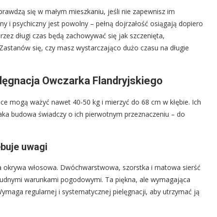
sprawdzą się w małym mieszkaniu, jeśli nie zapewnisz im
zny i psychiczny jest powolny – pełną dojrzałość osiągają dopiero
rzez długi czas będą zachowywać się jak szczenięta,
 Zastanów się, czy masz wystarczająco dużo czasu na długie
elęgnacja Owczarka Flandryjskiego
ce mogą ważyć nawet 40-50 kg i mierzyć do 68 cm w kłębie. Ich
. Taka budowa świadczy o ich pierwotnym przeznaczeniu – do
ebuje uwagi
czna okrywa włosowa. Dwóchwarstwowa, szorstka i matowa sierść
trudnymi warunkami pogodowymi. Ta piękna, ale wymagająca
ymaga regularnej i systematycznej pielęgnacji, aby utrzymać ją