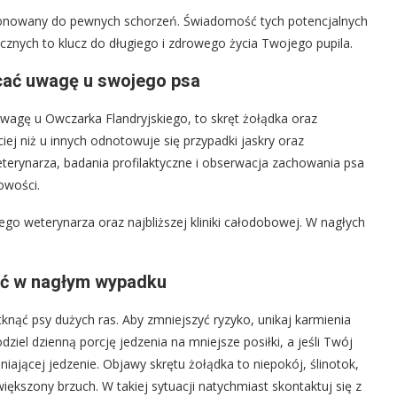
sponowany do pewnych schorzeń. Świadomość tych potencjalnych
cznych to klucz do długiego i zdrowego życia Twojego pupila.
cać uwagę u swojego psa
wagę u Owczarka Flandryjskiego, to skręt żołądka oraz
iej niż u innych odnotowuje się przypadki jaskry oraz
eterynarza, badania profilaktyczne i obserwacja zachowania psa
owości.
o weterynarza oraz najbliższej kliniki całodobowej. W nagłych
bić w nagłym wypadku
tknąć psy dużych ras. Aby zmniejszyć ryzyko, unikaj karmienia
ziel dzienną porcję jedzenia na mniejsze posiłki, a jeśli Twój
niającej jedzenie. Objawy skrętu żołądka to niepokój, ślinotok,
kszony brzuch. W takiej sytuacji natychmiast skontaktuj się z