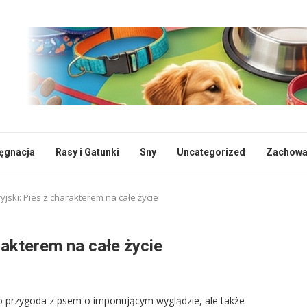
lęgnacja
Rasy i Gatunki
Sny
Uncategorized
Zachowan
jski: Pies z charakterem na całe życie
rakterem na całe życie
ko przygoda z psem o imponującym wyglądzie, ale także