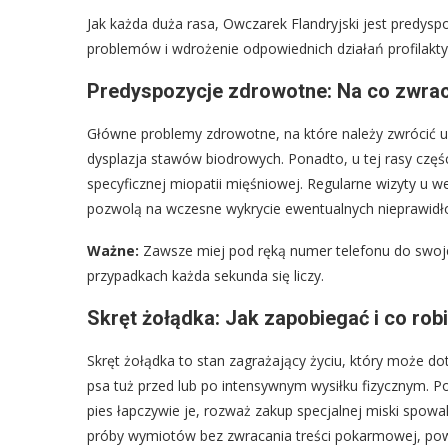
Jak każda duża rasa, Owczarek Flandryjski jest predy
problemów i wdrożenie odpowiednich działań profilakty
Predyspozycje zdrowotne: Na co zwra
Główne problemy zdrowotne, na które należy zwrócić u
dysplazja stawów biodrowych. Ponadto, u tej rasy częśc
specyficznej miopatii mięśniowej. Regularne wizyty u w
pozwolą na wczesne wykrycie ewentualnych nieprawidł
Ważne:
Zawsze miej pod ręką numer telefonu do swojeg
przypadkach każda sekunda się liczy.
Skręt żołądka: Jak zapobiegać i co ro
Skręt żołądka to stan zagrażający życiu, który może do
psa tuż przed lub po intensywnym wysiłku fizycznym. Pod
pies łapczywie je, rozważ zakup specjalnej miski spowal
próby wymiotów bez zwracania treści pokarmowej, powię