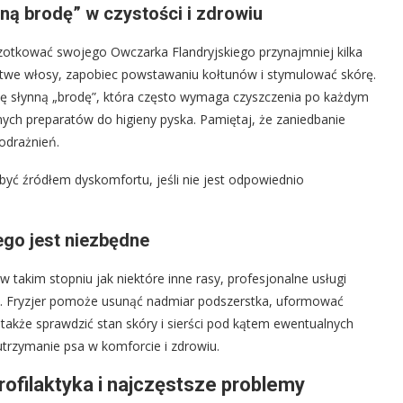
dną brodę” w czystości i zdrowiu
zotkować swojego Owczarka Flandryjskiego przynajmniej kilka
artwe włosy, zapobiec powstawaniu kołtunów i stymulować skórę.
 tę słynną „brodę”, która często wymaga czyszczenia po każdym
lnych preparatów do higieny pyska. Pamiętaj, że zaniedbanie
odrażnień.
być źródłem dyskomfortu, jeśli nie jest odpowiednio
ego jest niezbędne
 takim stopniu jak niektóre inne rasy, profesjonalne usługi
ne. Fryzjer pomoże usunąć nadmiar podszerstka, uformować
 także sprawdzić stan skóry i sierści pod kątem ewentualnych
utrzymanie psa w komforcie i zdrowiu.
ofilaktyka i najczęstsze problemy