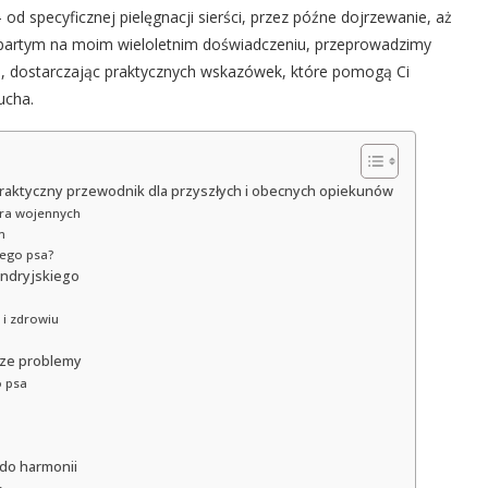
od specyficznej pielęgnacji sierści, przez późne dojrzewanie, aż
opartym na moim wieloletnim doświadczeniu, przeprowadzimy
są, dostarczając praktycznych wskazówek, które pomogą Ci
ucha.
Praktyczny przewodnik dla przyszłych i obecnych opiekunów
era wojennych
m
żego psa?
andryjskiego
 i zdrowiu
sze problemy
o psa
 do harmonii