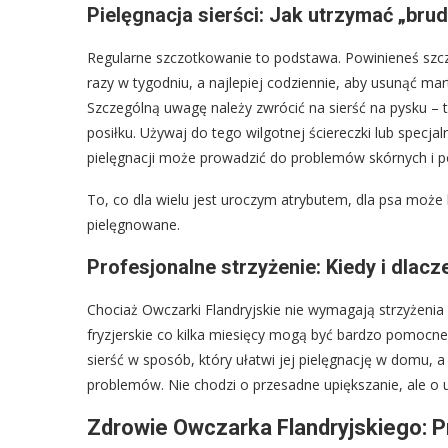
Pielęgnacja sierści: Jak utrzymać „bru
Regularne szczotkowanie to podstawa. Powinieneś szc
razy w tygodniu, a najlepiej codziennie, aby usunąć m
Szczególną uwagę należy zwrócić na sierść na pysku –
posiłku. Używaj do tego wilgotnej ściereczki lub specja
pielęgnacji może prowadzić do problemów skórnych i p
To, co dla wielu jest uroczym atrybutem, dla psa może 
pielęgnowane.
Profesjonalne strzyżenie: Kiedy i dlacz
Chociaż Owczarki Flandryjskie nie wymagają strzyżenia w
fryzjerskie co kilka miesięcy mogą być bardzo pomoc
sierść w sposób, który ułatwi jej pielęgnację w domu, a
problemów. Nie chodzi o przesadne upiększanie, ale o 
Zdrowie Owczarka Flandryjskiego: Pr