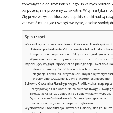
zobowiązanie do zrozumienia jego unikalnych potrzeb – 
po potencjalne problemy zdrowotne. W tym artykule, 
Cię przez wszystkie kluczowe aspekty opieki nad tą ra
zapewnić mu długie i szczęśliwe życie, a sobie spokój d
Spis treści
Wszystko, co musisz wiedzieć o Owczarku Flandryjskim: 
Historia i pochodzenie: Od pracownika folwarku do bohat
Temperament i usposobienie: Silny pies z łagodnym serce
Wymagania rasowe: Czy masz czas i przestrzeń dla tak du
Imponujący wygląd i specyficzna pielęgnacja Owczarka Fl
Budowa i rozmiary: Sierść, która potrzebuje uwagi
Pielęgnacja sierści: Jak utrzymać „brudną brodę” w czystości
Profesjonalne strzyżenie: Kiedy i dlaczego jest niezbędne
Zdrowie Owczarka Flandryjskiego: Profilaktyka i najczęst
Predyspozycje zdrowotne: Na co zwracać uwagę u swojeg
Skręt żołądka: Jak zapobiegać i co robić w nagłym wypadku
Dysplazja stawów biodrowych: Objawy i postępowanie
Inne schorzenia: Jaskra i miopatia mięśniowa
Wychowanie i socjalizacja Owczarka Flandryjskiego: Klucz