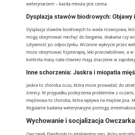
weterynarzem – każda minuta jest cenna.
Dysplazja stawów biodrowych: Objawy 
Dysplazja stawów biodrowych to wada rozwojowa, któr
mogą obejmować niechęć do biegania, skakania czy wc
sztywność po odpoczynku. Wczesne wykrycie przez wete
może obejmować fizjoterapię, leki przeciwbólowe, a w 
kontrola masy ciała również mają znaczenie w zapobie
Inne schorzenia: Jaskra i miopatia mię
Jaskra to choroba oczu, która może prowadzić do utrat
źrenicy. W przypadku podejrzenia problemów z oczami, 
mięśniowa to choroba, która wpływa na mięśnie psa. Mo
Regularne badania weterynaryjne pomogą zminimalizow
Wychowanie i socjalizacja Owczarka 
Owczarek Flandryjski to inteligentny pies, który potr