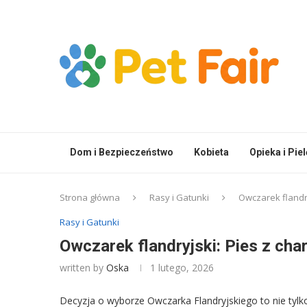
Dom i Bezpieczeństwo
Kobieta
Opieka i Pie
Strona główna
Rasy i Gatunki
Owczarek flandry
Rasy i Gatunki
Owczarek flandryjski: Pies z cha
written by
Oska
1 lutego, 2026
Decyzja o wyborze Owczarka Flandryjskiego to nie tyl