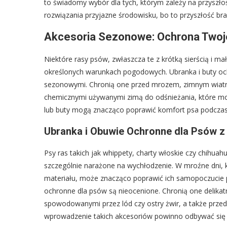
to świadomy wybór dla tych, którym zależy na przyszłoś
rozwiązania przyjazne środowisku, bo to przyszłość br
Akcesoria Sezonowe: Ochrona Twoj
Niektóre rasy psów, zwłaszcza te z krótką sierścią i m
określonych warunkach pogodowych. Ubranka i buty oc
sezonowymi. Chronią one przed mrozem, zimnym wiatre
chemicznymi używanymi zimą do odśnieżania, które mo
lub buty mogą znacząco poprawić komfort psa podcza
Ubranka i Obuwie Ochronne dla Psów z
Psy ras takich jak whippety, charty włoskie czy chihuahu
szczególnie narażone na wychłodzenie. W mroźne dni, 
materiału, może znacząco poprawić ich samopoczucie 
ochronne dla psów są nieocenione. Chronią one delikat
spowodowanymi przez lód czy ostry żwir, a także przed
wprowadzenie takich akcesoriów powinno odbywać się s