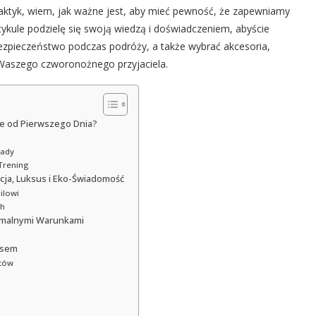
 praktyk, wiem, jak ważne jest, aby mieć pewność, że zapewniamy
rtykule podzielę się swoją wiedzą i doświadczeniem, abyście
zpieczeństwo podczas podróży, a także wybrać akcesoria,
 Waszego czworonożnego przyjaciela.
e od Pierwszego Dnia?
sady
Trening
cja, Luksus i Eko-Świadomość
ilowi
ch
emalnymi Warunkami
Psem
tów