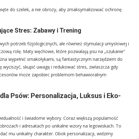
pięte do szelek, a nie obroży, aby zmaksymalizować ochronę
ące Stres: Zabawy i Trening
ych potrzeb fizjologicznych, ale również stymulacji umysłowej i
uczową rolę. Maty węchowe, które pozwalają psu na „szukanie”
ożna wypełnić smakołykami, są fantastycznym narzędziem do
ę wyciszyć, skupić uwagę i redukować stres, zwłaszcza gdy
 akcesoriów może zapobiec problemom behawioralnym
a Psów: Personalizacja, Luksus i Eko-
widualność i świadome wybory. Coraz większą popularność
brożach i adresatach po unikalne wzory na legowiskach. To
dać mu unikalny charakter. Obok personalizacji, widzimy