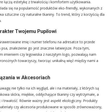
e łączą estetykę z trwałością i komfortem użytkowania.
kłada się na popularność produktów eko-friendly, wykonanych z
 sztuczne czy naturalne tkaniny. To trend, który z korzyścią dla
.
rakter Twojemu Pupilowi
 Grawerowane imię i numer telefonu na adresatce to przede
psa, znalezienie go jest znacznie łatwiejsze. Poza tym,
ym imieniem czy legowiska z naszytym logo, pozwalają nam
oronożnych towarzyszy, tworząc unikalną więź między nami a
iązania w Akcesoriach
wagę nie tylko na ich wygląd, ale i na materiały, z których są
kowa skóra, miękkie, oddychające tkaniny czy wytrzymałe, a
i trwałość. Równie ważny jest aspekt ekologiczny. Produkty
materiały czy akcesoria produkowane w sposób zrównoważony,