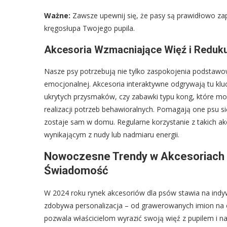
Ważne:
Zawsze upewnij się, że pasy są prawidłowo za
kręgosłupa Twojego pupila.
Akcesoria Wzmacniające Więź i Redukuj
Nasze psy potrzebują nie tylko zaspokojenia podstawow
emocjonalnej. Akcesoria interaktywne odgrywają tu kl
ukrytych przysmaków, czy zabawki typu kong, które m
realizacji potrzeb behawioralnych. Pomagają one psu si
zostaje sam w domu. Regularne korzystanie z takich
wynikającym z nudy lub nadmiaru energii.
Nowoczesne Trendy w Akcesoriach dl
Świadomość
W 2024 roku rynek akcesoriów dla psów stawia na indy
zdobywa personalizacja – od grawerowanych imion na o
pozwala właścicielom wyrazić swoją więź z pupilem i na