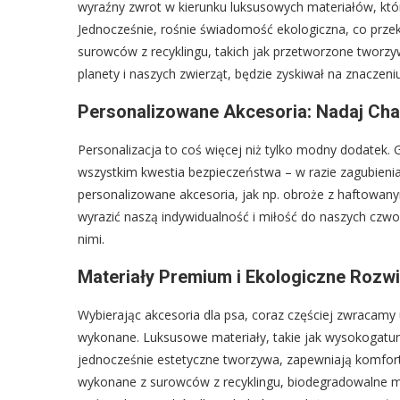
wyraźny zwrot w kierunku luksusowych materiałów, któr
Jednocześnie, rośnie świadomość ekologiczna, co prze
surowców z recyklingu, takich jak przetworzone tworzywa
planety i naszych zwierząt, będzie zyskiwał na znaczeniu
Personalizowane Akcesoria: Nadaj Cha
Personalizacja to coś więcej niż tylko modny dodatek.
wszystkim kwestia bezpieczeństwa – w razie zagubienia 
personalizowane akcesoria, jak np. obroże z haftowan
wyrazić naszą indywidualność i miłość do naszych czw
nimi.
Materiały Premium i Ekologiczne Rozw
Wybierając akcesoria dla psa, coraz częściej zwracamy u
wykonane. Luksusowe materiały, takie jak wysokogatun
jednocześnie estetyczne tworzywa, zapewniają komfort 
wykonane z surowców z recyklingu, biodegradowalne 