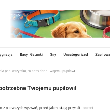
lęgnacja
Rasy i Gatunki
Sny
Uncategorized
Zachowan
dla psa: wszystko, co potrzebne Twojemu pupilowi!
 potrzebne Twojemu pupilowi!
z pierwszych wyzwań, przed jakimi stają przyszli i obecni