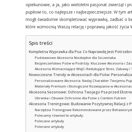
opiekunowie, a ja, jako wieloletni pasjonat zwierząt i
pupilowi to, co najlepsze i najbezpieczniejsze. W tym a
mogli świadomie skompletować wyprawkę, zadbać o be
które wzmocnią Waszą relację i poprawią jakość życia
Spis treści
Kompletna Wyprawka dla Psa: Co Naprawdę Jest Potrzebn
Podstawowe Akcesoria Niezbędne dla Szczeniaka
Bezpieczeństwo Psów w Podróży: Kluczowe Akcesoria i Za
Akcesoria Wzmacniające Więź i Redukujące Stres: Zabawy i 
Nowoczesne Trendy w Akcesoriach dla Psów: Personaliza
Personalizowane Akcesoria: Nadaj Charakter Twojemu Pup
Materiały Premium i Ekologiczne Rozwiązania w Akcesoria
Akcesoria Sezonowe: Ochrona Twojego Psa przed Ekstr
Ubranka i Obuwie Ochronne dla Psów z Cienkim Futrem
Akcesoria Treningowe: Budowanie Pozytywnej Relacji z 
Narzędzia Treningowe Rekomendowane przez Behawiorys
Polecamy również te artykuły:
Polecane artykuły
Polecane artykuły