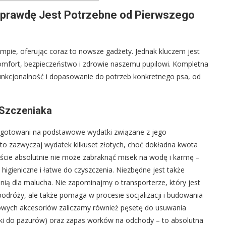
aprawdę Jest Potrzebne od Pierwszego
mpie, oferując coraz to nowsze gadżety. Jednak kluczem jest
omfort, bezpieczeństwo i zdrowie naszemu pupilowi. Kompletna
funkcjonalność i dopasowanie do potrzeb konkretnego psa, od
Szczeniaka
zygotowani na podstawowe wydatki związane z jego
 zazwyczaj wydatek kilkuset złotych, choć dokładna kwota
liście absolutnie nie może zabraknąć misek na wodę i karmę –
ą higieniczne i łatwe do czyszczenia. Niezbędne jest także
nią dla malucha. Nie zapominajmy o transporterze, który jest
podróży, ale także pomaga w procesie socjalizacji i budowania
wych akcesoriów zaliczamy również pęsetę do usuwania
cążki do pazurów) oraz zapas worków na odchody – to absolutna