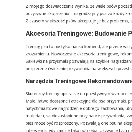
Z mojego doświadczenia wynika, że wiele psów początk
pozytywne skojarzenia – nagradzajmy psa za każdy krok 
Z czasem większość psów akceptuje je bez problemu, 
Akcesoria Treningowe: Budowanie P
Trening psa to nie tylko nauka komend, ale przede wszys
zrozumieniu. Nowoczesne akcesoria treningowe, reko
Sakiewki na przysmaki pozwalają na szybkie nagradzani
bezpieczne ćwiczenie przywołania na większych przestr
Narzędzia Treningowe Rekomendowane
Skuteczny trening opiera się na pozytywnym wzmocnieni
Małe, łatwo dostępne i atrakcyjne dla psa przysmaki,
natychmiastowe nagrodzenie dobrego zachowania, utrwa
materiału, są niezastąpione przy nauce przywołania, zw
pies może być rozproszony. Pozwalają one psu na eksp
interwencji, gdy zajdzie taka potrzeba. Używanie tych 