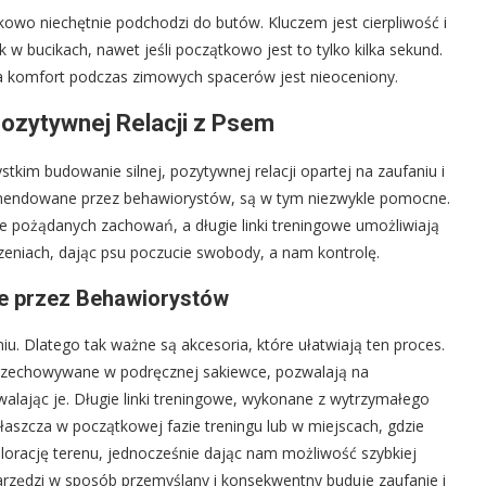
owo niechętnie podchodzi do butów. Kluczem jest cierpliwość i
w bucikach, nawet jeśli początkowo jest to tylko kilka sekund.
a komfort podczas zimowych spacerów jest nieoceniony.
ozytywnej Relacji z Psem
tkim budowanie silnej, pozytywnej relacji opartej na zaufaniu i
mendowane przez behawiorystów, są w tym niezwykle pomocne.
e pożądanych zachowań, a długie linki treningowe umożliwiają
zeniach, dając psu poczucie swobody, a nam kontrolę.
 przez Behawiorystów
u. Dlatego tak ważne są akcesoria, które ułatwiają ten proces.
 przechowywane w podręcznej sakiewce, pozwalają na
lając je. Długie linki treningowe, wykonane z wytrzymałego
łaszcza w początkowej fazie treningu lub w miejscach, gdzie
lorację terenu, jednocześnie dając nam możliwość szybkiej
narzędzi w sposób przemyślany i konsekwentny buduje zaufanie i