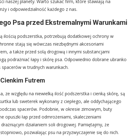
ci naszej planety. Warto szukać firm, które stawiają na
anży i odpowiedzialność każdego z nas.
ego Psa przed Ekstremalnymi Warunkami
ałą ilością podszerstka, potrzebują dodatkowej ochrony w
hronne stają się wówczas niezbędnymi akcesoriami
m, a także przed solą drogową i innymi substancjami
gą podrażniać łapy i skórę psa. Odpowiednio dobrane ubranko
s spacerów w trudnych warunkach.
 Cienkim Futrem
a, ze względu na niewielką ilość podszerstka i cienką skórę, są
kurtka lub sweterek wykonany z ciepłego, ale oddychającego
podczas spacerów. Podobnie, w okresie zimowym, buty
ne opuszki łap przed odmrożeniami, skaleczeniami
 drażniącym działaniem soli drogowej. Pamiętajmy, że
topniowo, pozwalając psu na przyzwyczajenie się do nich.